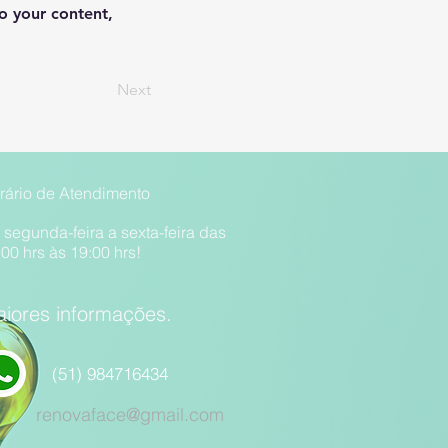
o your content, 
Next
rário de Atendimento
 segunda-feira a sexta-feira das
:00 hrs às 19:00 hrs!
iores informações.
(51) 984716434
renovaface@gmail.com