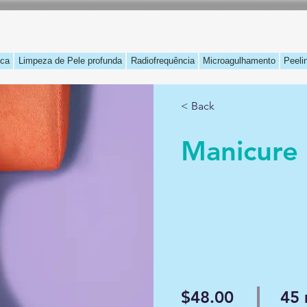
ica
Limpeza de Pele profunda
Radiofrequência
Microagulhamento
Peeli
< Back
Manicure
$48.00
45 