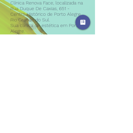
Clínica Renova Face, localizada na
Rua Duque De Caxias, 651 -
Centro Histórico de Porto Alegre,
Rio Grande do Sul.
Sua clínica de estética em Porto
Alegre.
(51) 984716434
renovaface@gmail.com